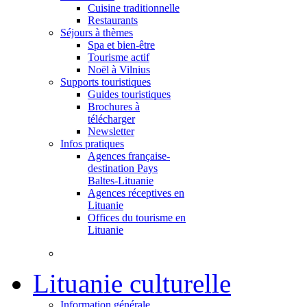
Cuisine traditionnelle
Restaurants
Séjours à thèmes
Spa et bien-être
Tourisme actif
Noël à Vilnius
Supports touristiques
Guides touristiques
Brochures à
télécharger
Newsletter
Infos pratiques
Agences française-
destination Pays
Baltes-Lituanie
Agences réceptives en
Lituanie
Offices du tourisme en
Lituanie
Lituanie culturelle
Information générale