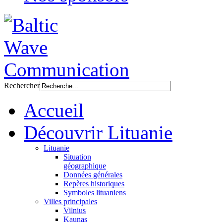
Rechercher
Accueil
Découvrir Lituanie
Lituanie
Situation
géographique
Données générales
Repères historiques
Symboles lituaniens
Villes principales
Vilnius
Kaunas