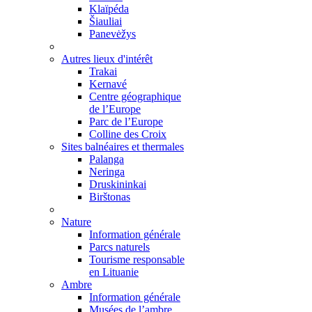
Klaïpéda
Šiauliai
Panevėžys
Autres lieux d'intérêt
Trakai
Kernavé
Centre géographique
de l’Europe
Parc de l’Europe
Colline des Croix
Sites balnéaires et thermales
Palanga
Neringa
Druskininkai
Birštonas
Nature
Information générale
Parcs naturels
Tourisme responsable
en Lituanie
Ambre
Information générale
Musées de l’ambre