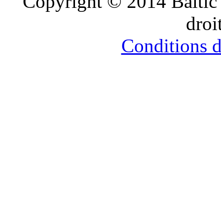
Copyright © 2014 Balti
सौतेली
मां
droi
को
पटाकर
Conditions d’
खूब
चोदा
और
मजे
लिए
Xnxxx
Com
فيديو
جنسي
Xnxx
عربي