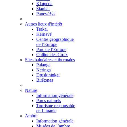
Klaïpéda
Šiauliai
Panevėžys
Autres lieux d'intérêt
Trakai
Kernavé
Centre géographique
de l’Europe
Parc de l’Europe
Colline des Croix
Sites balnéaires et thermales
Palanga
Neringa
Druskininkai
Birštonas
Nature
Information générale
Parcs naturels
Tourisme responsable
en Lituanie
Ambre
Information générale
Musées de l’ambre