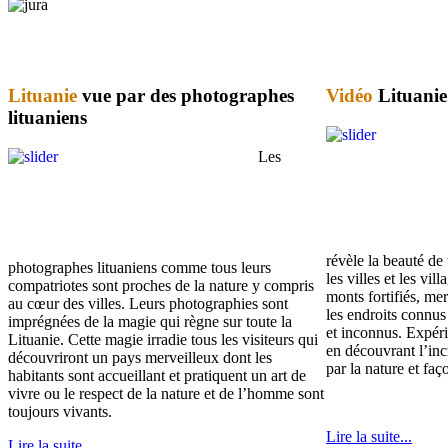
blue
film
Lituanie
vue par des photographes
Vidéo
Lituanie
सौतेली
lituaniens
मां
को
Les
पटाकर
खूब
चोदा
और
मजे
लिए
révèle la beauté de
photographes lituaniens comme tous leurs
Xnxxx
les villes et les vill
compatriotes sont proches de la nature y compris
Com
monts fortifiés, mer
au cœur des villes. Leurs photographies sont
فيديو
les endroits connus
imprégnées de la magie qui règne sur toute la
جنسي
et inconnus. Expér
Lituanie. Cette magie irradie tous les visiteurs qui
Xnxx
en découvrant l’in
découvriront un pays merveilleux dont les
عربي
par la nature et fa
habitants sont accueillant et pratiquent un art de
vivre ou le respect de la nature et de l’homme sont
toujours vivants.
Lire la suite...
Lire la suite...