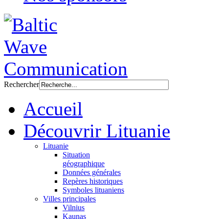
Rechercher
Accueil
Découvrir Lituanie
Lituanie
Situation
géographique
Données générales
Repères historiques
Symboles lituaniens
Villes principales
Vilnius
Kaunas