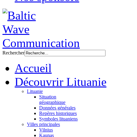
Rechercher
Accueil
Découvrir Lituanie
Lituanie
Situation
géographique
Données générales
Repères historiques
Symboles lituaniens
Villes principales
Vilnius
Kaunas