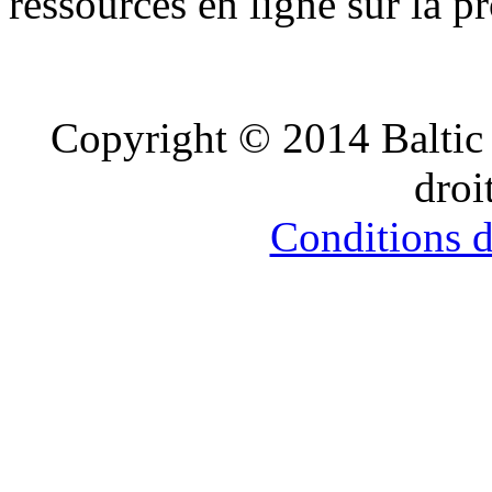
ressources en ligne sur la p
blue
Copyright © 2014 Balti
film
सौतेली
droi
मां
को
पटाकर
Conditions d’
खूब
चोदा
और
मजे
लिए
Xnxxx
Com
فيديو
جنسي
Xnxx
عربي