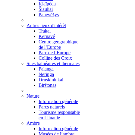
Klaïpéda
Šiauliai
Panevėžys
Autres lieux d'intérêt
Trakai
Kernavé
Centre géographique
de l’Europe
Parc de l’Europe
Colline des Croix
Sites balnéaires et thermales
Palanga
Neringa
Druskininkai
Birštonas
Nature
Information générale
Parcs naturels
Tourisme responsable
en Lituanie
Ambre
Information générale
Musées de l’ambre