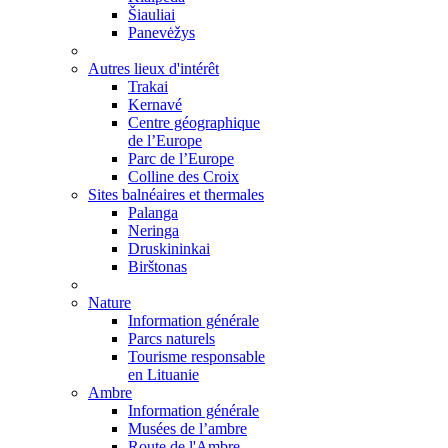
Šiauliai
Panevėžys
Autres lieux d'intérêt
Trakai
Kernavé
Centre géographique
de l’Europe
Parc de l’Europe
Colline des Croix
Sites balnéaires et thermales
Palanga
Neringa
Druskininkai
Birštonas
Nature
Information générale
Parcs naturels
Tourisme responsable
en Lituanie
Ambre
Information générale
Musées de l’ambre
Route de l'Ambre