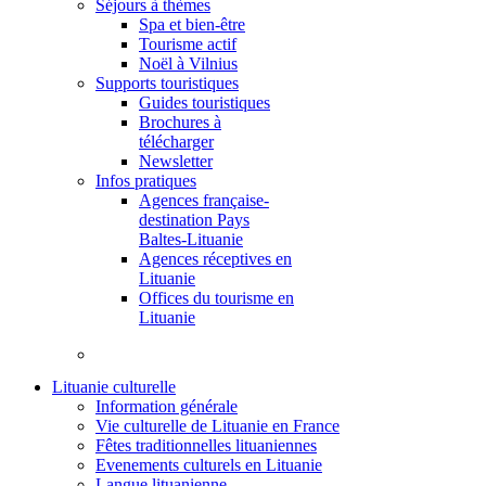
Séjours à thèmes
Spa et bien-être
Tourisme actif
Noël à Vilnius
Supports touristiques
Guides touristiques
Brochures à
télécharger
Newsletter
Infos pratiques
Agences française-
destination Pays
Baltes-Lituanie
Agences réceptives en
Lituanie
Offices du tourisme en
Lituanie
Lituanie culturelle
Information générale
Vie culturelle de Lituanie en France
Fêtes traditionnelles lituaniennes
Evenements culturels en Lituanie
Langue lituanienne