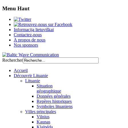
Menu Haut
Informacija lietuviškai
Contactez-nous
A propos de nous
Nos sponsors
Rechercher
Accueil
Découvrir Lituanie
Lituanie
Situation
géographique
Données générales
Repères historiques
Symboles lituaniens
Villes principales
Vilnius
Kaunas
Klaïpéda