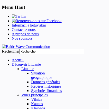
Menu Haut
Informacija lietuviškai
Contactez-nous
A propos de nous
Nos sponsors
Rechercher
Accueil
Découvrir Lituanie
Lituanie
Situation
géographique
Données générales
Repères historiques
Symboles lituaniens
Villes principales
Vilnius
Kaunas
Klaïpéda