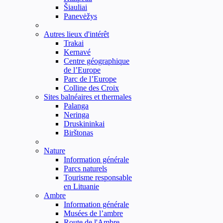
Šiauliai
Panevėžys
Autres lieux d'intérêt
Trakai
Kernavé
Centre géographique
de l’Europe
Parc de l’Europe
Colline des Croix
Sites balnéaires et thermales
Palanga
Neringa
Druskininkai
Birštonas
Nature
Information générale
Parcs naturels
Tourisme responsable
en Lituanie
Ambre
Information générale
Musées de l’ambre
Route de l'Ambre