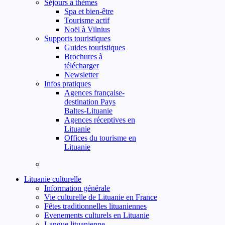
Séjours à thèmes
Spa et bien-être
Tourisme actif
Noël à Vilnius
Supports touristiques
Guides touristiques
Brochures à
télécharger
Newsletter
Infos pratiques
Agences française-
destination Pays
Baltes-Lituanie
Agences réceptives en
Lituanie
Offices du tourisme en
Lituanie
Lituanie culturelle
Information générale
Vie culturelle de Lituanie en France
Fêtes traditionnelles lituaniennes
Evenements culturels en Lituanie
Langue lituanienne