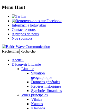
Menu Haut
Informacija lietuviškai
Contactez-nous
A propos de nous
Nos sponsors
Rechercher
Accueil
Découvrir Lituanie
Lituanie
Situation
géographique
Données générales
Repères historiques
Symboles lituaniens
Villes principales
Vilnius
Kaunas
Klaïpéda