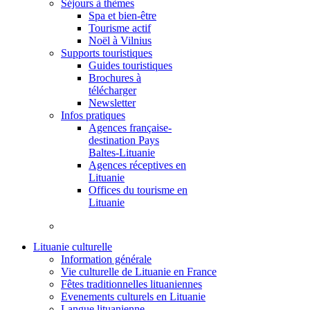
Séjours à thèmes
Spa et bien-être
Tourisme actif
Noël à Vilnius
Supports touristiques
Guides touristiques
Brochures à
télécharger
Newsletter
Infos pratiques
Agences française-
destination Pays
Baltes-Lituanie
Agences réceptives en
Lituanie
Offices du tourisme en
Lituanie
Lituanie culturelle
Information générale
Vie culturelle de Lituanie en France
Fêtes traditionnelles lituaniennes
Evenements culturels en Lituanie
Langue lituanienne