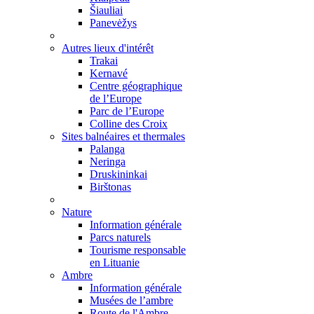
Šiauliai
Panevėžys
Autres lieux d'intérêt
Trakai
Kernavé
Centre géographique
de l’Europe
Parc de l’Europe
Colline des Croix
Sites balnéaires et thermales
Palanga
Neringa
Druskininkai
Birštonas
Nature
Information générale
Parcs naturels
Tourisme responsable
en Lituanie
Ambre
Information générale
Musées de l’ambre
Route de l'Ambre