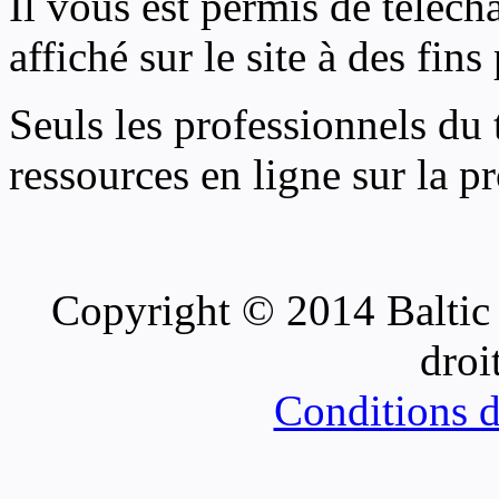
Il vous est permis de téléch
affiché sur le site à des fi
Seuls les professionnels du 
ressources en ligne sur la p
blue
Copyright © 2014 Balti
film
सौतेली
droi
मां
को
पटाकर
Conditions d’
खूब
चोदा
और
मजे
लिए