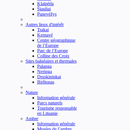
Klaïpéda
Šiauliai
Panevėžys
Autres lieux d'intérêt
Trakai
Kernavé
Centre géographique
de l’Europe
Parc de l’Europe
Colline des Croix
Sites balnéaires et thermales
Palanga
Neringa
Druskininkai
Birštonas
Nature
Information générale
Parcs naturels
Tourisme responsable
en Lituanie
Ambre
Information générale
Musées de l’ambre