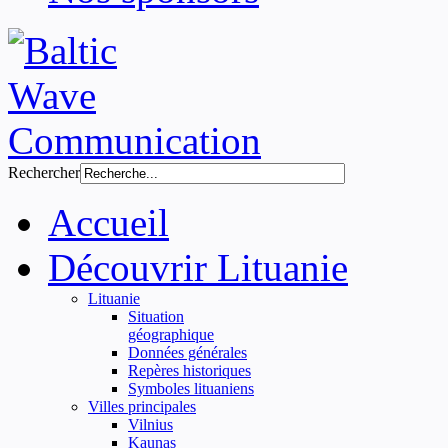
Rechercher
Accueil
Découvrir Lituanie
Lituanie
Situation
géographique
Données générales
Repères historiques
Symboles lituaniens
Villes principales
Vilnius
Kaunas