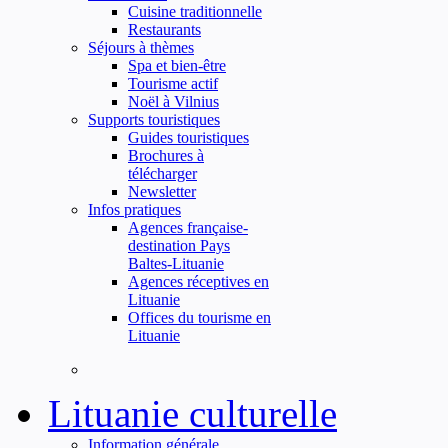
Cuisine traditionnelle
Restaurants
Séjours à thèmes
Spa et bien-être
Tourisme actif
Noël à Vilnius
Supports touristiques
Guides touristiques
Brochures à
télécharger
Newsletter
Infos pratiques
Agences française-
destination Pays
Baltes-Lituanie
Agences réceptives en
Lituanie
Offices du tourisme en
Lituanie
Lituanie culturelle
Information générale